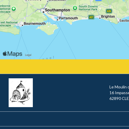
Le Moulin 
16 Impass
62890 CL