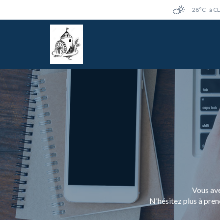
28°C
à C
Vous ave
N'hésitez plus à pren