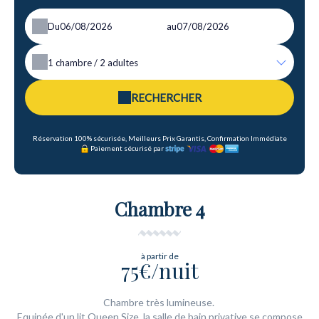
Du
au
1
chambre /
2
adultes
RECHERCHER
Réservation 100% sécurisée, Meilleurs Prix Garantis, Confirmation Immédiate
Paiement sécurisé par
Chambre 4
à partir de
75€/nuit
Chambre très lumineuse.
Equipée d'un lit Queen Size, la salle de bain privative se compose