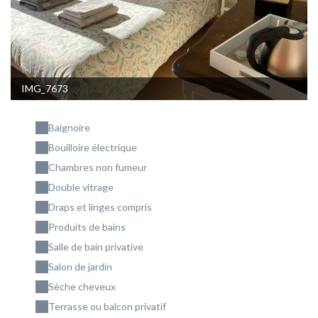
IMG_7673
Baignoire
Bouilloire électrique
Chambres non fumeur
Double vitrage
Draps et linges compris
Produits de bains
Salle de bain privative
Salon de jardin
Sèche cheveux
Terrasse ou balcon privatif