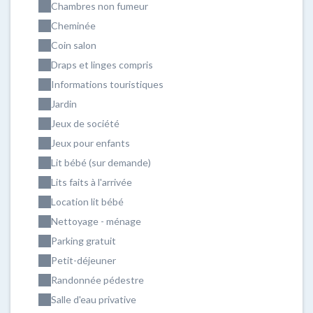
Chambres non fumeur
Cheminée
Coin salon
Draps et linges compris
Informations touristiques
Jardin
Jeux de société
Jeux pour enfants
Lit bébé (sur demande)
Lits faits à l'arrivée
Location lit bébé
Nettoyage - ménage
Parking gratuit
Petit-déjeuner
Randonnée pédestre
Salle d'eau privative