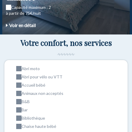
Capacité maximum : 2
à partir de 75€/nuit
Voir en détail
Votre confort, nos services
Abri moto
Abri pour vélo ou VTT
Accueil bébé
Animaux non acceptés
B&B
Bar
Bibliothèque
Chaise haute bébé