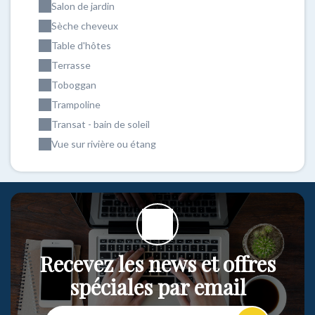
Salon de jardin
Sèche cheveux
Table d'hôtes
Terrasse
Toboggan
Trampoline
Transat - bain de soleil
Vue sur rivière ou étang
Recevez les news et offres
spéciales par email