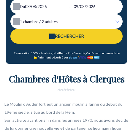
Du
au
1
chambre /
2
adultes
RECHERCHER
Réservation 100% sécurisée, Meilleurs Prix Garantis, Confirmation Immédiate
Paiement sécurisé par
Chambres d'Hôtes à Clerques
Le Moulin d'Audenfort est un ancien moulin à farine du début du
19ème siècle, situé au bord de la Hem.
Son activité ayant pris fin dans les années 1970, nous avons décidé
de lui donner une nouvelle vie et de partager ce lieu magnifique